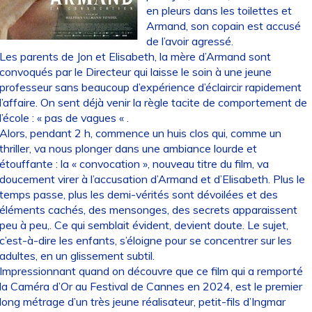
en pleurs dans les toilettes et
Armand, son copain est accusé
de l’avoir agressé.
Les parents de Jon et Elisabeth, la mère d’Armand sont
convoqués par le Directeur qui laisse le soin à une jeune
professeur sans beaucoup d’expérience d’éclaircir rapidement
l’affaire. On sent déjà venir la règle tacite de comportement de
l’école : « pas de vagues « .
Alors, pendant 2 h, commence un huis clos qui, comme un
thriller, va nous plonger dans une ambiance lourde et
étouffante : la « convocation », nouveau titre du film, va
doucement virer à l’accusation d’Armand et d’Elisabeth. Plus le
temps passe, plus les demi-vérités sont dévoilées et des
éléments cachés, des mensonges, des secrets apparaissent
peu à peu,. Ce qui semblait évident, devient doute. Le sujet,
c’est-à-dire les enfants, s’éloigne pour se concentrer sur les
adultes, en un glissement subtil.
Impressionnant quand on découvre que ce film qui a remporté
la Caméra d’Or au Festival de Cannes en 2024, est le premier
long métrage d’un très jeune réalisateur, petit-fils d’Ingmar