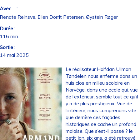
Avec ... :
Renate Reinsve, Ellen Dorrit Petersen, Øystein Røger
Durée :
116 min.
Sortie :
14 mai 2025
Le réalisateur Halfdan Ullman
Tøndelen nous enferme dans un
huis clos en milieu scolaire en
Norvége, dans une école qui, vue
de l’extérieur, semble tout ce qu’il
y a de plus prestigieux. Vue de
l’intérieur, nous comprenons vite
que derrière ces façades
historiques se cache un profond
malaise. Que s’est-il passé ? le
petit Jon, six ans, a été retrouvé