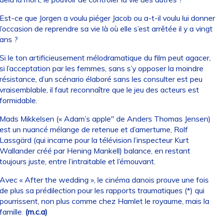
Est-ce que Jorgen a voulu piéger Jacob ou a-t-il voulu lui donner
l’occasion de reprendre sa vie là où elle s’est arrêtée il y a vingt
ans ?
Si le ton artificieusement mélodramatique du film peut agacer,
si l’acceptation par les femmes, sans s’y opposer la moindre
résistance, d’un scénario élaboré sans les consulter est peu
vraisemblable, il faut reconnaître que le jeu des acteurs est
formidable.
Mads Mikkelsen (« Adam’s apple" de Anders Thomas Jensen)
est un nuancé mélange de retenue et d’amertume, Rolf
Lassgärd (qui incarne pour la télévision l’inspecteur Kurt
Wallander créé par Hening Mankell) balance, en restant
toujours juste, entre l’intraitable et l’émouvant.
Avec « After the wedding », le cinéma danois prouve une fois
de plus sa prédilection pour les rapports traumatiques (*) qui
pourrissent, non plus comme chez Hamlet le royaume, mais la
famille.
(m.c.a)