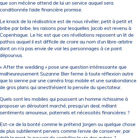
que son mécène attend de lui un service auquel sera
conditionnée l’aide financière promise.
Le knack de la réalisatrice est de nous révéler, petit à petit et
bribe par bribe, les raisons pour lesquelles Jacob est revenu à
Copenhague. Le hic est que ces révélations reposent un lit de
pathos auquel il est difficile de croire au nom d’un libre-arbitre
dont on n’a pas envie de voir les personnages à ce point
dépourvus.
« After the wedding » pose une question intéressante que
malheureusement Suzanne Bier ferme à toute réflexion autre
que la sienne par une caméra trop mobile et une surabondance
de gros plans qui anesthésient la pensée du spectateur.
Quels sont les mobiles qui poussent un homme richissime à
proposer un déroutant marché, presqu’un deal, mêlant
sentiments amoureux, paternels et nécessités financières ?
Est-ce de la bonté comme le prétend Jorgen ou quelque chose
de plus subtilement pervers comme l’envie de conserver, par
delà la mort, le pouvoir de contrôler la vie des autres ?