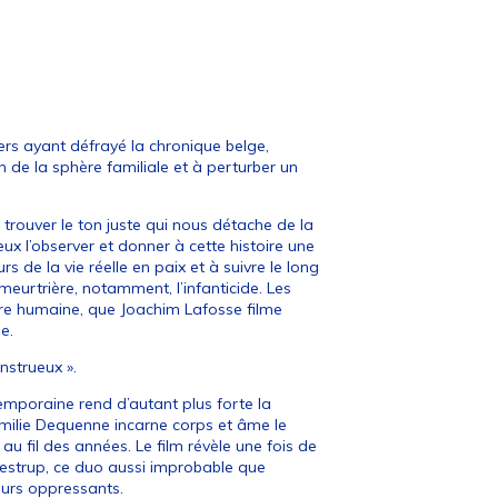
ivers ayant défrayé la chronique belge,
 de la sphère familiale et à perturber un
 trouver le ton juste qui nous détache de la
ux l’observer et donner à cette histoire une
s de la vie réelle en paix et à suivre le long
urtrière, notamment, l’infanticide. Les
ture humaine, que Joachim Lafosse filme
e.
nstrueux ».
emporaine rend d’autant plus forte la
Émilie Dequenne incarne corps et âme le
 fil des années. Le film révèle une fois de
restrup, ce duo aussi improbable que
eurs oppressants.