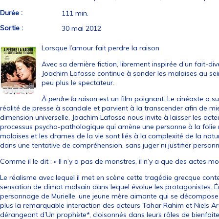
Durée :
111 min.
Sortie :
30 mai 2012
Lorsque l’amour fait perdre la raison
Avec sa dernière fiction, librement inspirée d’un fait-d
Joachim Lafosse continue à sonder les malaises au sein
peu plus le spectateur.
À perdre la raison
est un film poignant. Le cinéaste a su
réalité de presse à scandale et parvient à la transcender afin de mie
dimension universelle. Joachim Lafosse nous invite à laisser les acteur
processus psycho-pathologique qui amène une personne à la folie me
malaises et les drames de la vie sont liés à la complexité de la na
dans une tentative de compréhension, sans juger ni justifier personn
Comme il le dit : « Il n’y a pas de monstres, il n’y a que des actes mo
Le réalisme avec lequel il met en scène cette tragédie grecque cont
sensation de climat malsain dans lequel évolue les protagonistes. 
personnage de Murielle, une jeune mère aimante qui se décompose au
plus la remarquable interaction des acteurs Tahar Rahim et Niels A
dérangeant d’Un prophète*, cloisonnés dans leurs rôles de bienfait