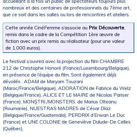
accueillant à la fois un public de spectateurs toujours plus
nombreux et des centaines de professionnels du 7ème art,
que ce soit dans les salles ou lors de rencontres et ateliers.
Cette année CinéFemme s’associe au
Prix Découverte
,
remis dans le cadre de la Compétition 1ère œuvre de
fiction avec un prix remis au réalisateur (pour une valeur
de 1.000 euros).
Le festival s’ouvrira avec la projection du film CHAMBRE
212 de Christophe Honoré (France/Luxembourg/Belgique),
en présence de l’équipe du film. Sont également déjà
dévoilés : ADAM de Maryam Touzani
(Maroc/France/Belgique), ADORATION de Fabrice du Welz
(Belgique/France), ALICE ET LE MAIRE de Nicolas Pariser
(France), MONȘTRI./MONSTERS. de Marius Olteanu
(Roumanie), NUESTRAS MADRES de César Díaz
(Belgique/France/Guatemala), PERDRIX d’Erwan Le Duc
(France) et UNE COLONIE de Geneviève Dulude-De Celles
(Québec).