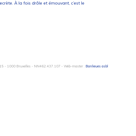
crète. À la fois drôle et émouvant, c’est le
15 - 1000 Bruxelles - NN462.437.107 - Web-master :
Banlieues asbl