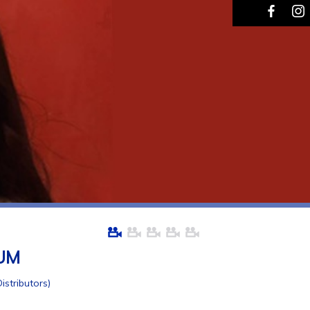
UM
istributors)