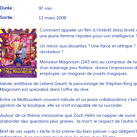
Durée :
97 min.
Sortie :
12 mars 2008
Comment appeler un film à l’intérêt (très) limité
une jeune femme réputée pour son intelligence 
Un miroir aux alouettes ? Une farce et attrape ?
récréation ?
Monsieur Magorium (243 ans au compteur de la f
d’un éclairage peu flatteur, donne l’impression d’
employée, un magasin de jouets magiques.
Idéale antithèse de Leland Gaunt, le personnage de Stephen King q
Magorium est spécialisé dans l’offre du rêve.
Entre ce Mathusalem souvent ridicule et sa jeune collaboratrice c’est 
gestion de la boutique, elle se croit incapable de lui succéder.
Autour de ce thème mincissime que Zach Helm va napper de sucre d’
d’aborder des questions plus graves : la mort, le respect de l’autre,
Bref de ces sujets « tarte-à-la-crème-du-bien-penser » qui obligent l