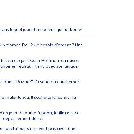
 dans lequel jouent un acteur qui fut bon et
?
 Un trompe l’œil ? Un besoin d’argent ? Une
iction et que Dustin Hoffman, en raison
avoir en réalité…) tient, avec son unique
ui dans "Bazaar" (*) vend du cauchemar,
le malentendu. Il souhaite lui confier la
orge et de barbe à papa, le film essaie
 le dépassement de soi.
e spectateur, s’il ne veut pas avoir une